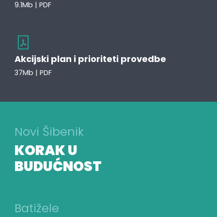
9.1Mb | PDF
Akcijski plan i prioriteti provedbe
37Mb | PDF
Novi Šibenik
KORAK U
BUDUĆNOST
Batižele