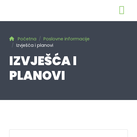
Početna
Poslovne informacije
Izvješća i planovi
IZVJEŠĆA I
PLANOVI