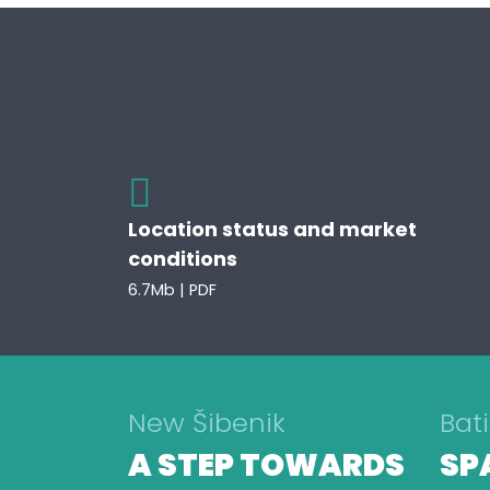
Location status and market
conditions
6.7Mb | PDF
New Šibenik
Bati
A STEP TOWARDS
SP