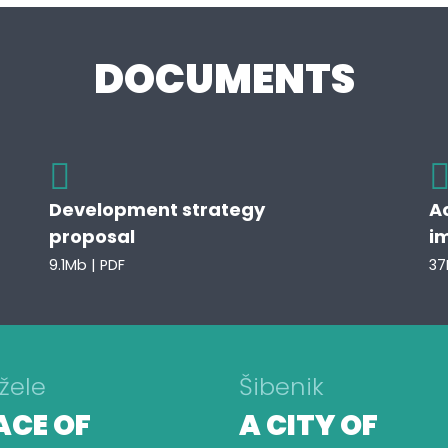
DOCUMENTS
Development strategy
A
proposal
i
9.1Mb | PDF
37
žele
Šibenik
ACE OF
A CITY OF