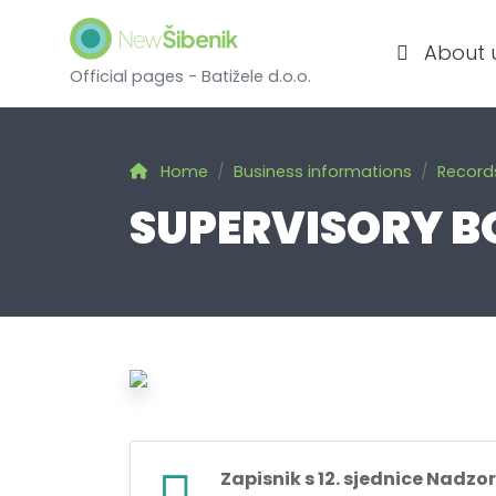
About 
Official pages - Batižele d.o.o.
Home
Business informations
Record
SUPERVISORY B
Zapisnik s 12. sjednice Nadzo