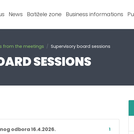
us
News
Batižele zone
Business informations
Pu
s from the meetings
Supervisory board sessions
OARD SESSIONS
rnog odbora 16.4.2026.
1