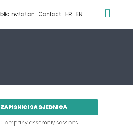
blic invitation
Contact
HR
EN
ZAPISNICI SA SJEDNICA
Company assembly sessions