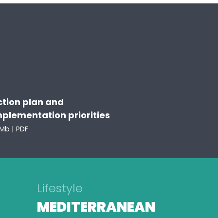
ction plan and
mplementation priorities
Mb | PDF
Lifestyle
MEDITERRANEAN